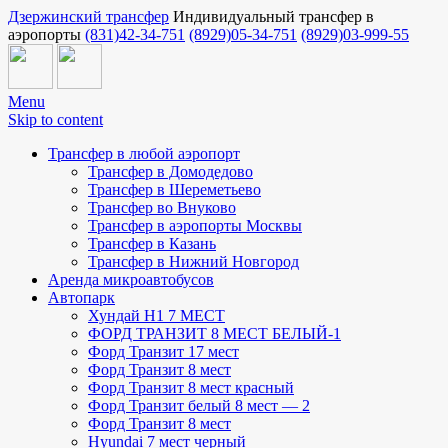
Дзержинcкий трансфер
Индивидуальный трансфер в
аэропорты
(831)42-34-751
(8929)05-34-751
(8929)03-999-55
Menu
Skip to content
Трансфер в любой аэропорт
Трансфер в Домодедово
Трансфер в Шереметьево
Трансфер во Внуково
Трансфер в аэропорты Москвы
Трансфер в Казань
Трансфер в Нижний Новгород
Аренда микроавтобусов
Автопарк
Хундай H1 7 МЕСТ
ФОРД ТРАНЗИТ 8 МЕСТ БЕЛЫЙ-1
Форд Транзит 17 мест
Форд Транзит 8 мест
Форд Транзит 8 мест красный
Форд Транзит белый 8 мест — 2
Форд Транзит 8 мест
Hyundai 7 мест черный